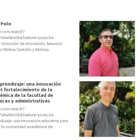
 Polo
be.com/watch?
sXwhknGk&feature=youtu.be
 Dirección de Innovación: Mauricio
ilo Molina Castaño y Mónica
prendizaje: una innovación
l fortalecimiento de la
mica de la facultad de
icas y administrativas
be.com/watch?
sXwhknGk&feature=youtu.be
dizaje: una innovación educativa para
de la comunidad académica de