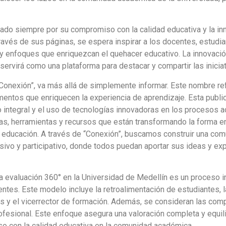
zado siempre por su compromiso con la calidad educativa y la i
vés de sus páginas, se espera inspirar a los docentes, estudia
y enfoques que enriquezcan el quehacer educativo. La innovació
ín servirá como una plataforma para destacar y compartir las inic
 “Conexión”, va más allá de simplemente informar. Este nombre ref
entos que enriquecen la experiencia de aprendizaje. Esta public
o integral y el uso de tecnologías innovadoras en los procesos 
ias, herramientas y recursos que están transformando la forma 
a educación. A través de “Conexión”, buscamos construir una co
vo y participativo, donde todos puedan aportar sus ideas y expe
 la evaluación 360° en la Universidad de Medellín es un proceso i
es. Este modelo incluye la retroalimentación de estudiantes, la
nos y el vicerrector de formación. Además, se consideran las c
ofesional. Este enfoque asegura una valoración completa y equil
so con la calidad educativa en la comunidad académica.