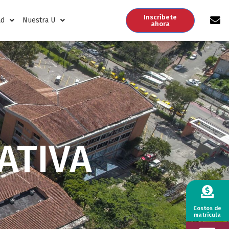
Inscríbete
ad
Nuestra U
ahora
ATIVA
Costos de
matrícula