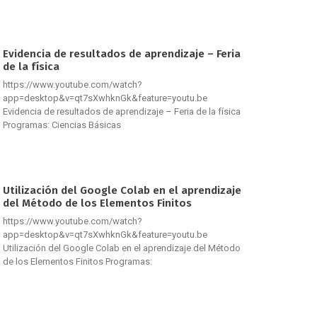
Evidencia de resultados de aprendizaje – Feria
de la física
https://www.youtube.com/watch?
app=desktop&v=qt7sXwhknGk&feature=youtu.be
Evidencia de resultados de aprendizaje – Feria de la física
Programas: Ciencias Básicas
Utilización del Google Colab en el aprendizaje
del Método de los Elementos Finitos
https://www.youtube.com/watch?
app=desktop&v=qt7sXwhknGk&feature=youtu.be
Utilización del Google Colab en el aprendizaje del Método
de los Elementos Finitos Programas: