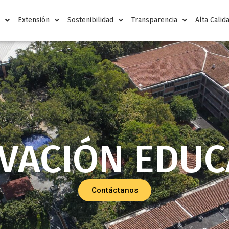
n
Extensión
Sostenibilidad
Transparencia
Alta Calid
VACIÓN EDUC
Contáctanos