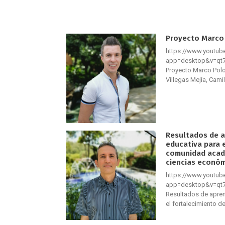
Proyecto Marco
https://www.youtu
app=desktop&v=qt7
Proyecto Marco Polo
Villegas Mejía, Cam
Resultados de a
educativa para e
comunidad acadé
ciencias económ
https://www.youtu
app=desktop&v=qt7
Resultados de apren
el fortalecimiento 