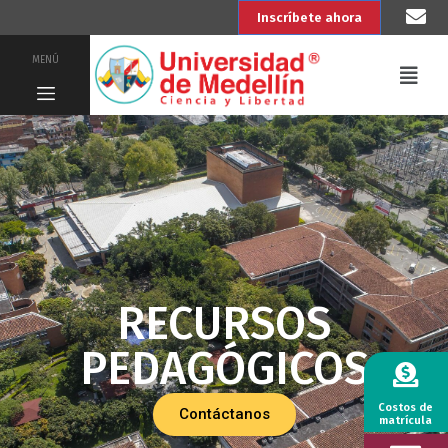
Inscríbete ahora
MENÚ
RECURSOS
PEDAGÓGICOS
Costos de
Contáctanos
matrícula